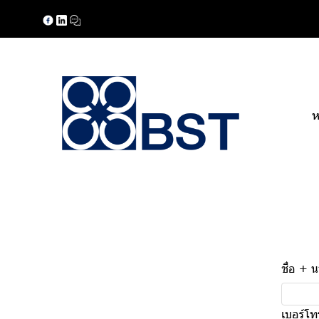
ห
ชื่อ + 
เบอร์โท