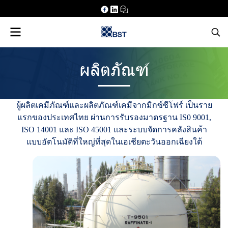
ผลิตภัณฑ์
ผู้
ผ
ลิ
ต
เ
ค
มี
ภั
ณ
ฑ์
แ
ล
ะ
ผ
ลิ
ต
ภั
ณ
ฑ์
เ
ค
มี
จ
า
ก
มิ
ก
ซ์
ซี
โ
ฟ
ร์
เ
ป็
น
ร
า
ย
แ
ร
ก
ข
อ
ง
ป
ร
ะ
เ
ท
ศ
ไ
ท
ย
ผ่
า
น
ก
า
ร
รั
บ
ร
อ
ง
ม
า
ต
ร
ฐ
า
น
I
S
0
9
0
0
1
,
I
S
O
1
4
0
0
1
แ
ล
ะ
I
S
O
4
5
0
0
1
แ
ล
ะ
ร
ะ
บ
บ
จั
ด
ก
า
ร
ค
ลั
ง
สิ
น
ค้
า
แ
บ
บ
อั
ต
โ
น
มั
ติ
ที่
ใ
ห
ญ่
ที่
สุ
ด
ใ
น
เ
อ
เ
ชี
ย
ต
ะ
วั
น
อ
อ
ก
เ
ฉี
ย
ง
ใ
ต้