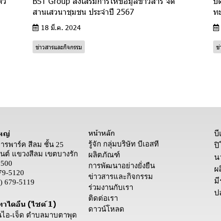
ว์
BST Group ส่งเสริมการให้ข้อมูลข่าวสาร จัด
ปิ
สานเสวนาชุมชน ประจำปี 2567
ทะ
18 มี.ค. 2024
ข่าวสารและกิจกรรม
ข
หน้าหลัก
หญ่
บ
รู้จัก กลุ่มบริษัท บีเอสที
คารพาร์ค สีลม ชั้น 25
ป
ต์ แขวงสีลม เขตบางรัก
ผลิตภัณฑ์
น
0500
การพัฒนาอย่างยั่งยืน
ผล
79-5120
ข่าวสารและกิจกรรม
ม
) 679-5119
ร่วมงานกับเรา
ป
ติดต่อเรา
ทาไดอีน (ไซต์ 1)
ดาวน์โหลด
นนไอ-เจ็ด ตำบลมาบตาพุด