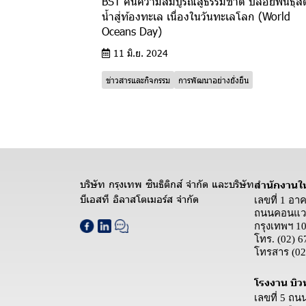
BST คืนความสมบูรณ์สู่ธรรมชาติ ปล่อยพันธุ์สัต
น้ำสู่ท้องทะเล เนื่องในวันทะเลโลก (World
Oceans Day)
11 มิ.ย. 2024
ข่าวสารและกิจกรรม
การพัฒนาอย่างยั่งยืน
บริษัท กรุงเทพ ซินธิติกส์ จำกัด และบริษัท
สำนักงานใ
บีเอสที อิลาสโตเมอร์ส จำกัด
เลขที่ 1 อา
ถนนคอนแวน
กรุงเทพฯ 1
โทร.
(02) 6
โทรสาร
(02
โรงงาน บิว
เลขที่ 5 ถ