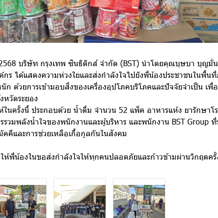
2568 บริษัท กรุงเทพ ซินธิติกส์ จำกัด (BST) นำโดยคุณบุษบา บุญมั่น
ค์กร ได้แสดงความห่วงใยและส่งกำลังใจไปยังพี่น้องประชาชนในพื้นที่ภ
ก ด้วยการเข้ามอบสิ่งของเครื่องอุปโภคบริโภคและปัจจัยจำเป็น เพื่อ
จังหวัดระยอง
ห้ในครั้งนี้ ประกอบด้วย น้ำดื่ม จำนวน 52 แพ็ค อาหารแห้ง ยารักษาโร
การรวมพลังน้ำใจของพนักงานและผู้บริหาร และพนักงาน BST Group ที่ร่
คคีและการช่วยเหลือเกื้อกูลกันในสังคม
ให้พี่น้องในขอส่งกำลังใจให้ทุกคนปลอดภัยและก้าวข้ามผ่านวิกฤตครั้ง