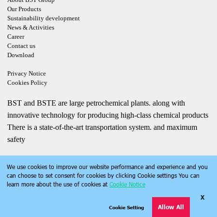
Our Products
Sustainability development
News & Activities
Career
Contact us
Download
Privacy Notice
Cookies Policy
BST and BSTE are large petrochemical plants. along with
innovative technology for producing high-class chemical products
There is a state-of-the-art transportation system. and maximum
safety
We use cookies to improve our website performance and experience and you
can choose to set consent for cookies by clicking Cookie settings You can
learn more about the use of cookies at
Cookie Notice
X
Copyright | bst.co.th | All Rights Reserved
Allow All
Cookie Setting
Today Visitor
175